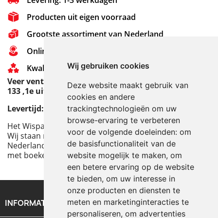
Producten uit eigen voorraad
Grootste assortiment van Nederland
Online Support - 0314 - 651 721
Wij gebruiken cookies
Kwaliteit - De beste boeken
Veer ventilatorwiel voor de Allgaier Tractor, Type A
Deze website maakt gebruik van
133 ,1e uitvoering
cookies en andere
Levertijd: 2 -3 werkdagen
trackingtechnologieën om uw
browse-ervaring te verbeteren
Het Wispa team op tournee:
voor de volgende doeleinden:
om
Wij staan met onze stand op een aantal ruilbeurzen in
de basisfunctionaliteit van de
Nederland, België, Denemarken, Frankrijk en Duitsland
met boeken en onderdelen.
website mogelijk te maken
,
om
een betere ervaring op de website
te bieden
,
om uw interesse in
onze producten en diensten te
meten en marketinginteracties te
INFORMATIE

personaliseren
,
om advertenties