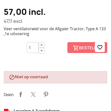
57,00
incl.
47,11
excl.
Veer ventilatorwiel voor de Allgaier Tractor, Type A 133
,1e uitvoering
favorite_border
BESTELLEN
Niet op voorraad

Delen
Levering: 1-3 werkdagen