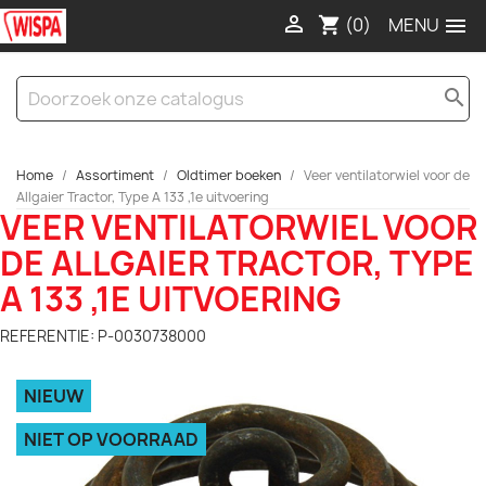

(0)

shopping_cart
search
Home
Assortiment
Oldtimer boeken
Veer ventilatorwiel voor de
Allgaier Tractor, Type A 133 ,1e uitvoering
VEER VENTILATORWIEL VOOR
DE ALLGAIER TRACTOR, TYPE
A 133 ,1E UITVOERING
REFERENTIE: P-0030738000
NIEUW
NIET OP VOORRAAD