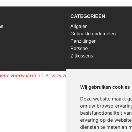
CATEGORIEEN
ns
Allgaier
Gebruikte onderdelen
Panzittingen
Porsche
Zitkussens
mene voorwaarden
|
Privacy verklaring
| Ontwikkeling & De
Wij gebruiken cookies
Deze website maakt ge
om uw browse-ervaring
basisfunctionaliteit v
ervaring op de website
diensten te meten en m