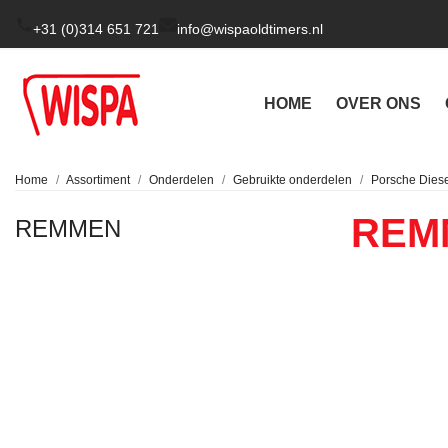
+31 (0)314 651 721
info@wispaoldtimers.nl
HOME
OVER ONS
Home
Assortiment
Onderdelen
Gebruikte onderdelen
Porsche Dies
REM
REMMEN