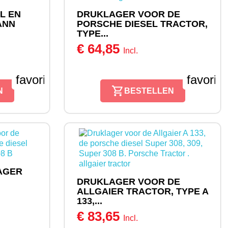
L EN
DRUKLAGER VOOR DE
ANN
PORSCHE DIESEL TRACTOR,
TYPE...
€ 64,85
Incl.
favorite_border
favorit
N
BESTELLEN
AGER
DRUKLAGER VOOR DE
ALLGAIER TRACTOR, TYPE A
133,...
€ 83,65
Incl.