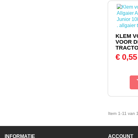
KLEM V
VOOR D
TRACTOR
€ 0,5
Item 1-11 van 1
INFORMATIE
ACCOUNT