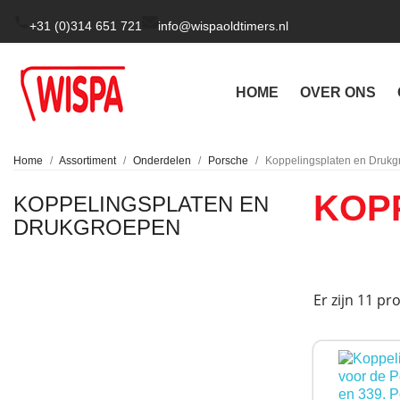
+31 (0)314 651 721
info@wispaoldtimers.nl
HOME
OVER ONS
Home
Assortiment
Onderdelen
Porsche
Koppelingsplaten en Druk
KOP
KOPPELINGSPLATEN EN
DRUKGROEPEN
Er zijn 11 pr