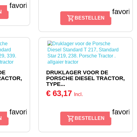
favorite_border
favorit
N
BESTELLEN
DE
DRUKLAGER VOOR DE
RACTOR,
PORSCHE DIESEL TRACTOR,
TYPE...
€ 63,17
Incl.
favorite_border
favorit
N
BESTELLEN