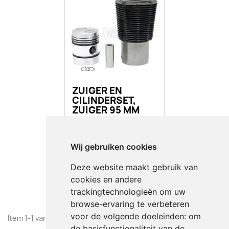
ZUIGER EN
CILINDERSET,
ZUIGER 95 MM
€ 275,00
Incl.
Wij gebruiken cookies
favorite_border
Deze website maakt gebruik van
BESTELLEN
cookies en andere
trackingtechnologieën om uw
browse-ervaring te verbeteren
voor de volgende doeleinden:
om
Item 1-1 van 1 in totaal item(s)
de basisfunctionaliteit van de