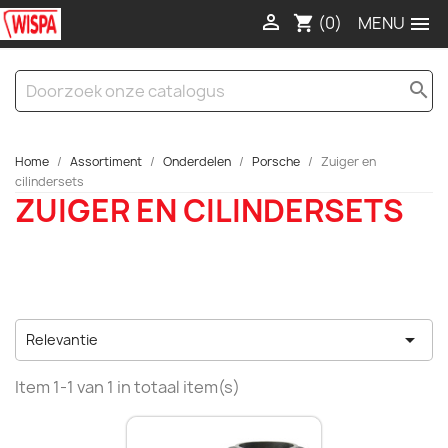

(0)

shopping_cart
search
Home
Assortiment
Onderdelen
Porsche
Zuiger en
cilindersets
ZUIGER EN CILINDERSETS

Relevantie
Item 1-1 van 1 in totaal item(s)