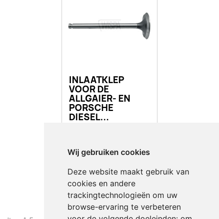
INLAATKLEP
VOOR DE
ALLGAIER- EN
PORSCHE
DIESEL...
€ 30,00
Incl.
Wij gebruiken cookies
favorite_border
Deze website maakt gebruik van
BESTELLEN
cookies en andere
trackingtechnologieën om uw
browse-ervaring te verbeteren
voor de volgende doeleinden:
om