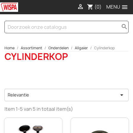

(0)

shopping_cart
search
Home
Assortiment
Onderdelen
Allgaier
Cylinderkop
CYLINDERKOP

Relevantie
Item 1-5 van 5 in totaal item(s)