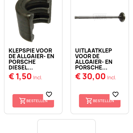
KLEPSPIE VOOR
UITLAATKLEP
DE ALLGAIER- EN
VOOR DE
PORSCHE
ALLGAIER- EN
DIESEL...
PORSCHE...
€ 1,50
€ 30,00
Incl.
Incl.
favorite_border
favorite_border
BESTELLEN
BESTELLEN