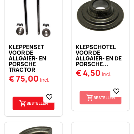
KLEPPENSET
KLEPSCHOTEL
VOOR DE
VOOR DE
ALLGAIER- EN
ALLGAIER- EN DE
PORSCHE
PORSCHE...
TRACTOR
€ 4,50
Incl.
€ 75,00
Incl.
favorite_border
favorite_border
BESTELLEN
BESTELLEN