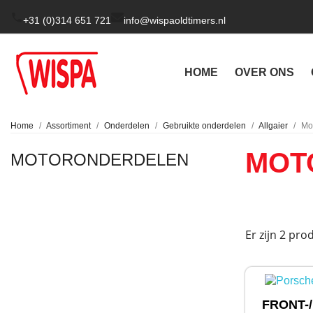
+31 (0)314 651 721
info@wispaoldtimers.nl
HOME
OVER ONS
Home
Assortiment
Onderdelen
Gebruikte onderdelen
Allgaier
Mo
MOT
MOTORONDERDELEN
Er zijn 2 pro
FRONT-/