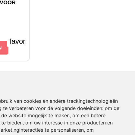
 VOOR
favorite_border
N
WINKEL INFORMATIE
bruik van cookies en andere trackingtechnologieën
 te verbeteren voor de volgende doeleinden:
om de
Wispa Tractorboeken
an de website mogelijk te maken
,
om een betere
Langeboomsestraat 12
 te bieden
,
om uw interesse in onze producten en
7046 AA Vethuizen
Nederland
arketinginteracties te personaliseren
,
om
Bel ons:
+31 (0)314 651 721