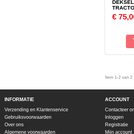
DEKSEL
TRACTOR
€ 75,
Item 1-2 van 2 i
INFORMATIE
ACCOUNT
Verzending en Klantenservice
Contacteer o
Gebruiksvoorwaarden
Inloggen
Over ons
Registratie
Algemene voorwaarden
Mijn account