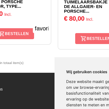
 PORSCHE
TUIMELAARSBAKJE
, TYPE...
DE ALLGAIER- EN
PORSCHE...
00
Incl.
€ 80,00
Incl.
favorite_border
BESTELLEN
BESTELLE
n totaal item(s)
Wij gebruiken cookies
CATEGORIEEN
Deze website maakt ge
om uw browse-ervaring
ns
Allgaier
basisfunctionaliteit v
Gebruikte onderdelen
ervaring op de website
Panzittingen
diensten te meten en m
Porsche