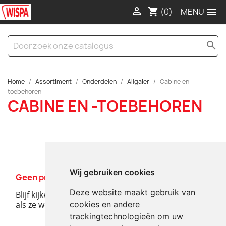

(0)

shopping_cart
search
Home
Assortiment
Onderdelen
Allgaier
Cabine en -
toebehoren
CABINE EN -TOEBEHOREN
Wij gebruiken cookies
Geen producten beschikbaar.
Deze website maakt gebruik van
Blijf kijken! Meer producten worden hier getoond
als ze worden toegevoegd.
cookies en andere
trackingtechnologieën om uw