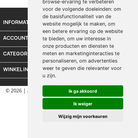
browse-ervaring te verbeteren
voor de volgende doeleinden:
om
de basisfunctionaliteit van de
INFORMATIE

website mogelijk te maken
,
om
een betere ervaring op de website
ACCOUNT

te bieden
,
om uw interesse in
onze producten en diensten te
CATEGORIEEN
meten en marketinginteracties te

personaliseren
,
om advertenties
weer te geven die relevanter voor
WINKEL INFORMATIE
keyboard_arrow_down
u zijn
.
© 2026 |
Algemene voorwaarden
|
Privacy verklaring
|
Ik ga akkoord
Ontwikkeling & Design door
DIMA.
Ik weiger
Wijzig mijn voorkeuren