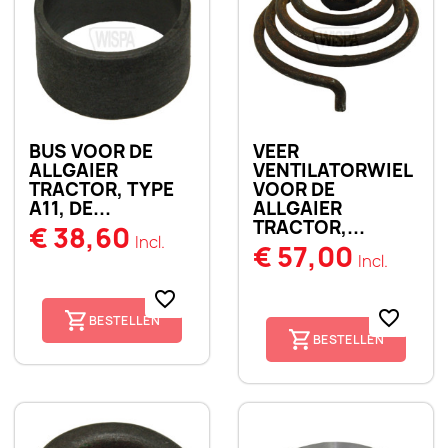
BUS VOOR DE
VEER
ALLGAIER
VENTILATORWIEL
TRACTOR, TYPE
VOOR DE
A11, DE...
ALLGAIER
TRACTOR,...
€ 38,60
Incl.
€ 57,00
Incl.
favorite_border
favorite_border
BESTELLEN
BESTELLEN