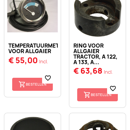
TEMPERATUURMETER
RING VOOR
VOOR ALLGAIER
ALLGAIER
TRACTOR, A 122,
€ 55,00
Incl.
A 133, A...
€ 63,68
Incl.
favorite_border
BESTELLEN
favorite_border
BESTELLEN