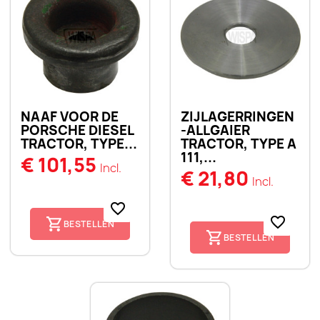
NAAF VOOR DE
ZIJLAGERRINGEN
PORSCHE DIESEL
-ALLGAIER
TRACTOR, TYPE...
TRACTOR, TYPE A
111,...
€ 101,55
Incl.
€ 21,80
Incl.
favorite_border
favorite_border
BESTELLEN
BESTELLEN