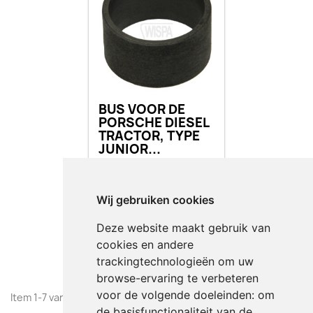
BUS VOOR DE
PORSCHE DIESEL
TRACTOR, TYPE
JUNIOR...
€ 38,50
Incl.
Wij gebruiken cookies
favorite_border
Deze website maakt gebruik van
BESTELLEN
cookies en andere
trackingtechnologieën om uw
browse-ervaring te verbeteren
voor de volgende doeleinden:
om
Item 1-7 van 7 in totaal item(s)
de basisfunctionaliteit van de