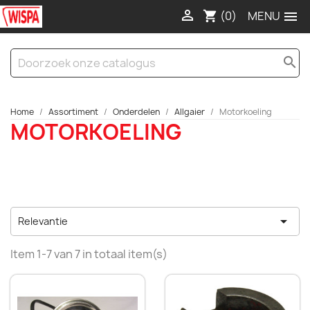

(0)

shopping_cart
search
Home
Assortiment
Onderdelen
Allgaier
Motorkoeling
MOTORKOELING

Relevantie
Item 1-7 van 7 in totaal item(s)