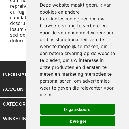
commodo consequat. Duis aute irure dolor in
Deze website maakt gebruik van
reprehenderit in voluptate velit esse cillum dolore
eu fugiat nulla pariatur. Excepteur sint occaecat
cookies en andere
cupidatat non proident, sunt in culpa qui officia
trackingtechnologieën om uw
deserunt mollit anim id est laborum. Lorem
browse-ervaring te verbeteren
ipsum dolor sit amet conse ctetur adipisicing elit,
voor de volgende doeleinden:
om
sed do eiusmod tempor incididunt ut labore et
de basisfunctionaliteit van de
dolore magna aliqua. Ut enim ad minim veniamю
website mogelijk te maken
,
om
een betere ervaring op de website
te bieden
,
om uw interesse in
onze producten en diensten te
meten en marketinginteracties te
INFORMATIE

personaliseren
,
om advertenties
weer te geven die relevanter voor
ACCOUNT

u zijn
.
CATEGORIEEN

Ik ga akkoord
WINKEL INFORMATIE
keyboard_arrow_down
Ik weiger