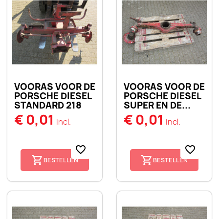
VOORAS VOOR DE
VOORAS VOOR DE
PORSCHE DIESEL
PORSCHE DIESEL
STANDARD 218
SUPER EN DE...
€ 0,01
€ 0,01
Incl.
Incl.
favorite_border
favorite_border
BESTELLEN
BESTELLEN