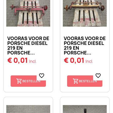
VOORAS VOOR DE
VOORAS VOOR DE
PORSCHE DIESEL
PORSCHE DIESEL
219 EN
219 EN
PORSCHE...
PORSCHE...
€ 0,01
€ 0,01
Incl.
Incl.
favorite_border
favorite_border
BESTELLEN
BESTELLEN