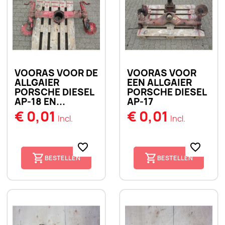
VOORAS VOOR DE
VOORAS VOOR
ALLGAIER
EEN ALLGAIER
PORSCHE DIESEL
PORSCHE DIESEL
AP-18 EN...
AP-17
€ 0,01
€ 0,01
Incl.
Incl.
favorite_border
favorite_border
BESTELLEN
BESTELLEN