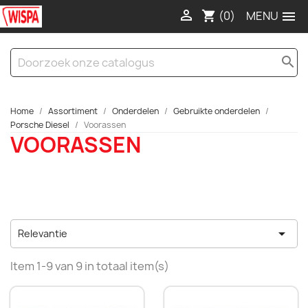

(0)

shopping_cart
search
Home
Assortiment
Onderdelen
Gebruikte onderdelen
Porsche Diesel
Voorassen
VOORASSEN

Relevantie
Item 1-9 van 9 in totaal item(s)