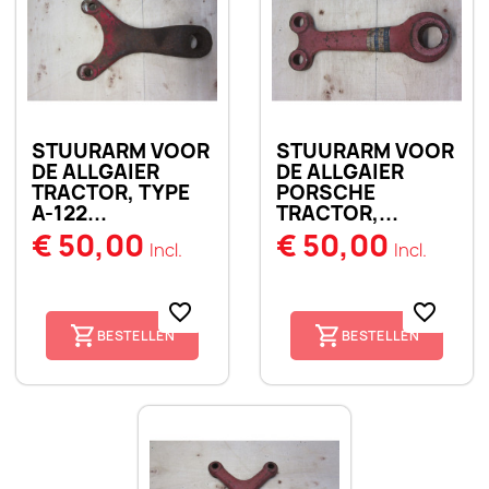
STUURARM VOOR
STUURARM VOOR
DE ALLGAIER
DE ALLGAIER
TRACTOR, TYPE
PORSCHE
A-122...
TRACTOR,...
€ 50,00
€ 50,00
Incl.
Incl.
favorite_border
favorite_border
BESTELLEN
BESTELLEN