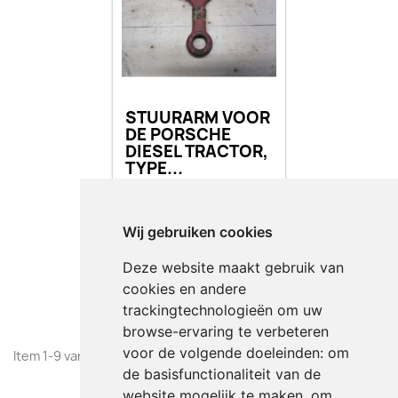
STUURARM VOOR
DE PORSCHE
DIESEL TRACTOR,
TYPE...
€ 50,00
Incl.
Wij gebruiken cookies
favorite_border
Deze website maakt gebruik van
BESTELLEN
cookies en andere
trackingtechnologieën om uw
browse-ervaring te verbeteren
voor de volgende doeleinden:
om
Item 1-9 van 9 in totaal item(s)
de basisfunctionaliteit van de
website mogelijk te maken
,
om