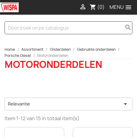

(0)

shopping_cart
search
Home
Assortiment
Onderdelen
Gebruikte onderdelen
Porsche Diesel
Motoronderdelen
MOTORONDERDELEN

Relevantie
Item 1-12 van 15 in totaal item(s)