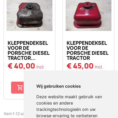
KLEPPENDEKSEL
KLEPPENDEKSEL
VOOR DE
VOOR DE
PORSCHE DIESEL
PORSCHE DIESEL
TRACTOR...
TRACTOR
€ 40,00
€ 45,00
Incl.
Incl.
favorite_border
favorite_border
Wij gebruiken cookies
BESTELLEN
BESTELLEN
Deze website maakt gebruik van
cookies en andere
trackingtechnologieën om uw
Item 1-12 van 15 in totaal item(s)
browse-ervaring te verbeteren