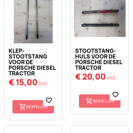
KLEP-
STOOTSTANG-
STOOTSTANG
HULS VOOR DE
VOOR DE
PORSCHE DIESEL
PORSCHE DIESEL
TRACTOR
TRACTOR
€ 20,00
Incl.
€ 15,00
Incl.
favorite_border
favorite_border
BESTELLEN
BESTELLEN