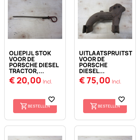
OLIEPIJL STOK
UITLAATSPRUITSTU
VOOR DE
VOOR DE
PORSCHE DIESEL
PORSCHE
TRACTOR,...
DIESEL...
€ 20,00
€ 75,00
Incl.
Incl.
favorite_border
favorite_border
BESTELLEN
BESTELLEN