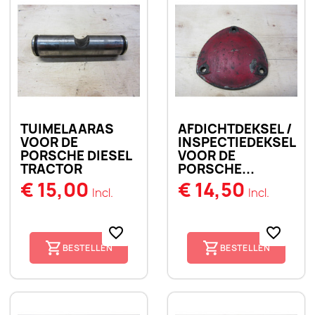
TUIMELAARAS
AFDICHTDEKSEL /
VOOR DE
INSPECTIEDEKSEL
PORSCHE DIESEL
VOOR DE
TRACTOR
PORSCHE...
€ 15,00
€ 14,50
Incl.
Incl.
favorite_border
favorite_border
BESTELLEN
BESTELLEN