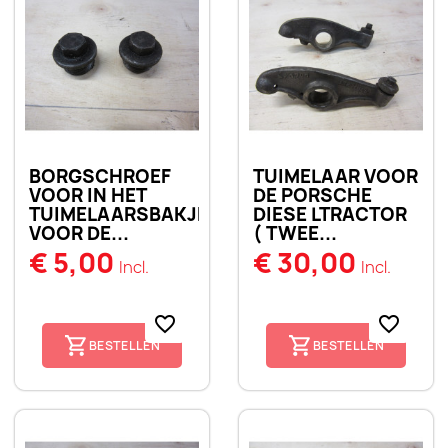
BORGSCHROEF
TUIMELAAR VOOR
VOOR IN HET
DE PORSCHE
TUIMELAARSBAKJE
DIESE LTRACTOR
VOOR DE...
( TWEE...
€ 5,00
€ 30,00
Incl.
Incl.
favorite_border
favorite_border
BESTELLEN
BESTELLEN