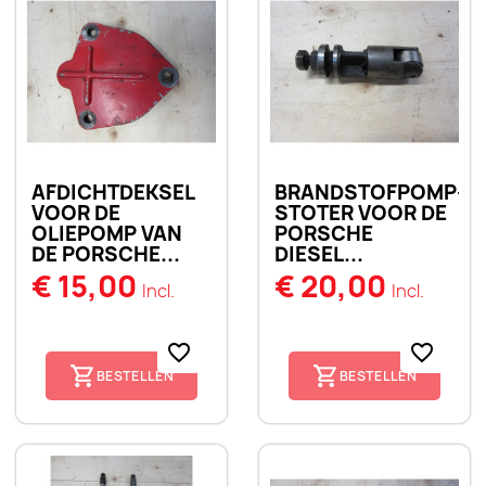
AFDICHTDEKSEL
BRANDSTOFPOMP-
VOOR DE
STOTER VOOR DE
OLIEPOMP VAN
PORSCHE
DE PORSCHE...
DIESEL...
€ 15,00
€ 20,00
Incl.
Incl.
favorite_border
favorite_border
BESTELLEN
BESTELLEN