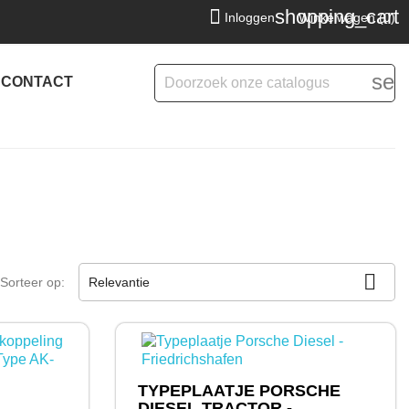
shopping_cart

Inloggen
Winkelwagen
(0)
sea
CONTACT

Sorteer op:
Relevantie
TYPEPLAATJE PORSCHE
DIESEL TRACTOR -...