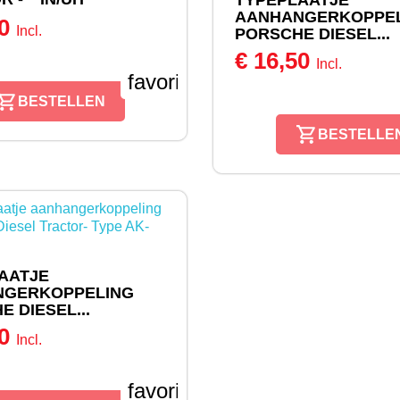
TYPEPLAATJE
AANHANGERKOPPE
00
Incl.
PORSCHE DIESEL...
€ 16,50
Incl.
favorite_border
BESTELLEN
BESTELLE
AATJE
NGERKOPPELING
 DIESEL...
50
Incl.
favorite_border