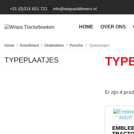
+31 (0)314 651 721
info@wispaoldtimers.nl
HOME
OVER ONS
Home
Assortiment
Onderdelen
Porsche
Typeplaatjes
TYP
TYPEPLAATJES
Er zijn 4 pro
EMBLEE
TRACTOR