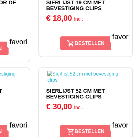
OOR DE
SIERLIJST 19 CM MET
BEVESTIGING CLIPS
€ 18,00
Incl.
favorit
favorite_border
BESTELLEN
N
T
SIERLIJST 52 CM MET
BEVESTIGING CLIPS
€ 30,00
Incl.
favorite_border
favorit
N
BESTELLEN