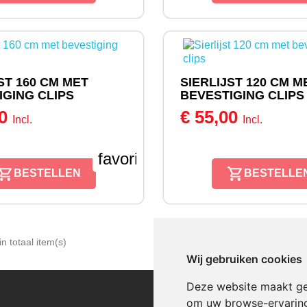
ST 160 CM MET
SIERLIJST 120 CM M
IGING CLIPS
BEVESTIGING CLIPS
00
€ 55,00
Incl.
Incl.
favorite_border
BESTELLEN
BESTELLE
n totaal item(s)
Wij gebruiken cookies
Deze website maakt ge
CATEGORIEEN
om uw browse-ervaring