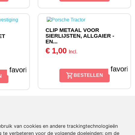
CLIP METAAL VOOR
SIERLIJSTEN, ALLGAIER -
ET
EN...
€ 1,00
Incl.
favorit
favorite_border
BESTELLEN
N
bruik van cookies en andere trackingtechnologieën
WINKEL INFORMATIE
 te verbeteren voor de volgende doeleinden:
om de