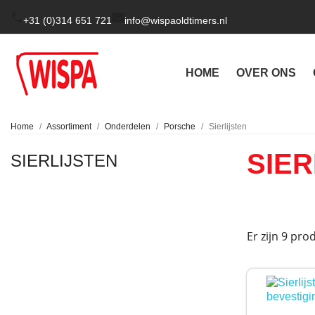
+31 (0)314 651 721
info@wispaoldtimers.nl
HOME
OVER ONS
Home
Assortiment
Onderdelen
Porsche
Sierlijsten
SIER
SIERLIJSTEN
Er zijn 9 pro