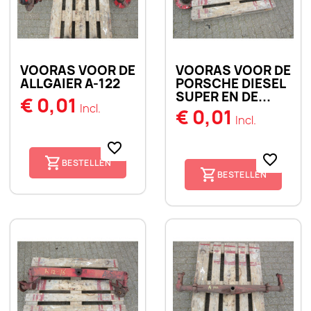
VOORAS VOOR DE
VOORAS VOOR DE
ALLGAIER A-122
PORSCHE DIESEL
SUPER EN DE...
€ 0,01
Incl.
€ 0,01
Incl.
favorite_border
favorite_border
BESTELLEN
BESTELLEN