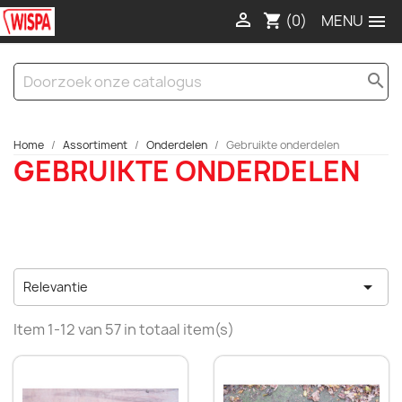

(0)

shopping_cart
search
Home
Assortiment
Onderdelen
Gebruikte onderdelen
GEBRUIKTE ONDERDELEN

Relevantie
Item 1-12 van 57 in totaal item(s)