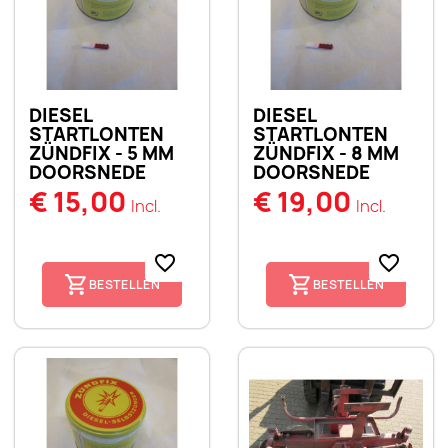
DIESEL
DIESEL
STARTLONTEN
STARTLONTEN
ZÜNDFIX - 5 MM
ZÜNDFIX - 8 MM
DOORSNEDE
DOORSNEDE
€ 15,00
€ 19,00
Incl.
Incl.
favorite_border
favorite_border
BESTELLEN
BESTELLEN