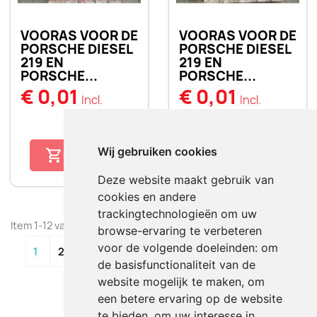
VOORAS VOOR DE
VOORAS VOOR DE
PORSCHE DIESEL
PORSCHE DIESEL
219 EN
219 EN
PORSCHE...
PORSCHE...
€ 0,01
€ 0,01
Incl.
Incl.
favorite_border
favorite_border
Wij gebruiken cookies
BESTELLEN
BESTELLEN
Deze website maakt gebruik van
cookies en andere
trackingtechnologieën om uw
Item 1-12 van 57 in totaal item(s)
browse-ervaring te verbeteren
voor de volgende doeleinden:
om
…

1
2
3
5
de basisfunctionaliteit van de
website mogelijk te maken
,
om
Terug naar boven

een betere ervaring op de website
te bieden
,
om uw interesse in