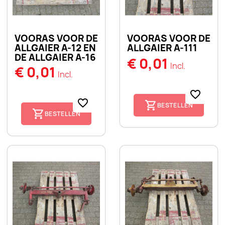
VOORAS VOOR DE
VOORAS VOOR DE
ALLGAIER A-12 EN
ALLGAIER A-111
DE ALLGAIER A-16
€ 0,01
Incl.
€ 0,01
Incl.
favorite_border
favorite_border
BESTELLEN
BESTELLEN