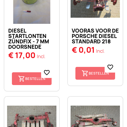
DIESEL
VOORAS VOOR DE
STARTLONTEN
PORSCHE DIESEL
ZÜNDFIX - 7 MM
STANDARD 218
DOORSNEDE
€ 0,01
Incl.
€ 17,00
Incl.
favorite_border
favorite_border
BESTELLEN
BESTELLEN