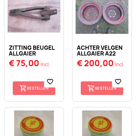
ZITTING BEUGEL
ACHTER VELGEN
ALLGAIER
ALLGAIER A22
€ 75,00
€ 200,00
Incl.
Incl.
favorite_border
favorite_border
BESTELLEN
BESTELLEN