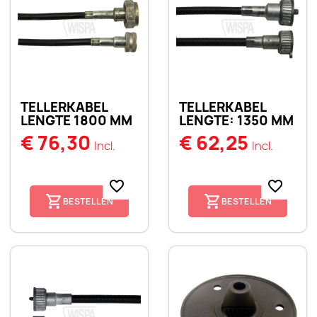
TELLERKABEL
TELLERKABEL
LENGTE 1800 MM
LENGTE: 1350 MM
€ 76,30
€ 62,25
Incl.
Incl.
favorite_border
favorite_border
BESTELLEN
BESTELLEN