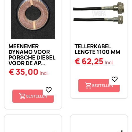
MEENEMER
TELLERKABEL
DYNAMO VOOR
LENGTE 1100 MM
PORSCHE DIESEL
€ 62,25
Incl.
VOOR DE AP...
€ 35,00
Incl.
favorite_border
BESTELLEN
favorite_border
BESTELLEN