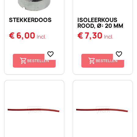
STEKKERDOOS
ISOLEERKOUS
ROOD, Ø: 20 MM
€ 6,00
€ 7,30
Incl.
Incl.
favorite_border
favorite_border
BESTELLEN
BESTELLEN