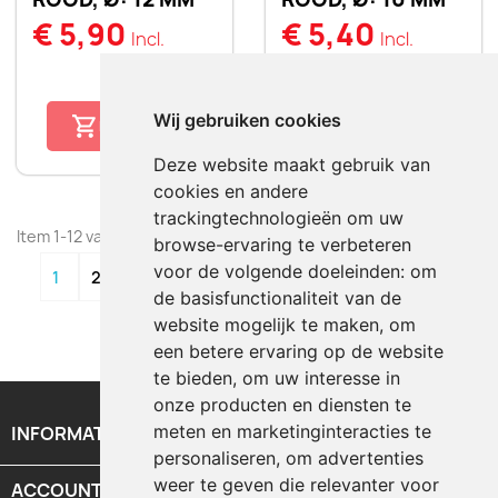
€ 5,90
€ 5,40
Incl.
Incl.
favorite_border
favorite_border
Wij gebruiken cookies
BESTELLEN
BESTELLEN
Deze website maakt gebruik van
cookies en andere
trackingtechnologieën om uw
Item 1-12 van 33 in totaal item(s)
browse-ervaring te verbeteren
voor de volgende doeleinden:
om

1
2
3
de basisfunctionaliteit van de
website mogelijk te maken
,
om
Terug naar boven

een betere ervaring op de website
te bieden
,
om uw interesse in
onze producten en diensten te
meten en marketinginteracties te
INFORMATIE

personaliseren
,
om advertenties
weer te geven die relevanter voor
ACCOUNT
