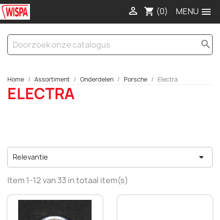

(0)

shopping_cart
search
Home
Assortiment
Onderdelen
Porsche
Electra
ELECTRA

Relevantie
Item 1-12 van 33 in totaal item(s)