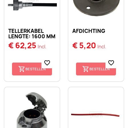
TELLERKABEL
AFDICHTING
LENGTE: 1600 MM
€ 62,25
€ 5,20
Incl.
Incl.
favorite_border
favorite_border
BESTELLEN
BESTELLEN