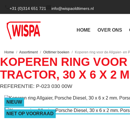
+31 (0)314 651 721
info@wispaoldtimers.nl
HOME
OVER ONS
Home
Assortiment
Oldtimer boeken
Koperen ring voor de Allgaier- en 
KOPEREN RING VOOR 
TRACTOR, 30 X 6 X 2 
REFERENTIE: P-023 030 00W
NIEUW
NIET OP VOORRAAD