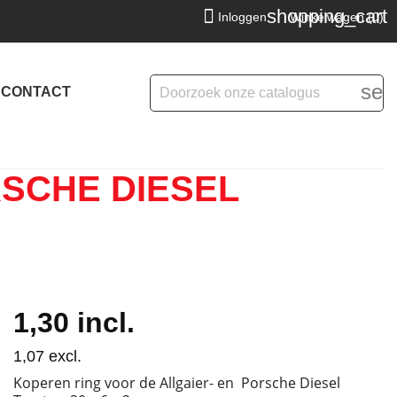
shopping_cart

Inloggen
Winkelwagen
(0)
sea
CONTACT
RSCHE DIESEL
1,30
incl.
1,07
excl.
Koperen ring voor de Allgaier- en Porsche Diesel