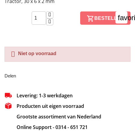
Tractor, 30 x 6 x 2 mm
favor
BESTELLEN

Niet op voorraad
Delen
Levering: 1-3 werkdagen
Producten uit eigen voorraad
Grootste assortiment van Nederland
Online Support - 0314 - 651 721