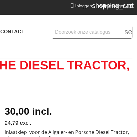
shopping_cart

Inloggen
Winkelwagen
(0)
sea
CONTACT
HE DIESEL TRACTOR,
30,00
incl.
24,79
excl.
Inlaatklep voor de Allgaier- en Porsche Diesel Tractor,