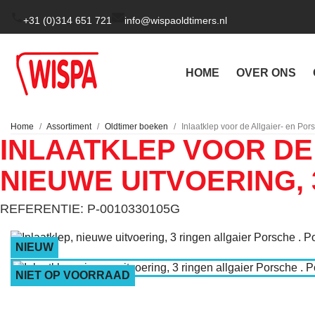
+31 (0)314 651 721
info@wispaoldtimers.nl
HOME
OVER ONS
Home
Assortiment
Oldtimer boeken
Inlaatklep voor de Allgaier- en Por
INLAATKLEP VOOR DE
NIEUWE UITVOERING, 
REFERENTIE: P-0010330105G
NIEUW
NIET OP VOORRAAD