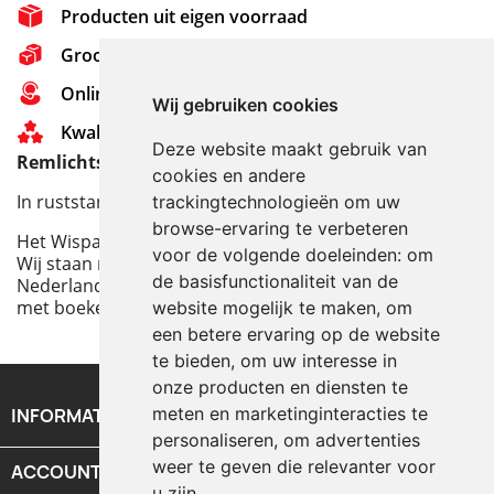
Producten uit eigen voorraad
Grootste assortiment van Nederland
Online Support - 0314 - 651 721
Wij gebruiken cookies
Kwaliteit - De beste boeken
Deze website maakt gebruik van
Remlichtschakelaar voor de Porsche Diesel Tractor
cookies en andere
In ruststand aan
trackingtechnologieën om uw
browse-ervaring te verbeteren
Het Wispa team op tournee:
voor de volgende doeleinden:
om
Wij staan met onze stand op een aantal ruilbeurzen in
de basisfunctionaliteit van de
Nederland, België, Denemarken, Frankrijk en Duitsland
met boeken en onderdelen.
website mogelijk te maken
,
om
een betere ervaring op de website
te bieden
,
om uw interesse in
onze producten en diensten te
meten en marketinginteracties te
INFORMATIE

personaliseren
,
om advertenties
weer te geven die relevanter voor
ACCOUNT

u zijn
.