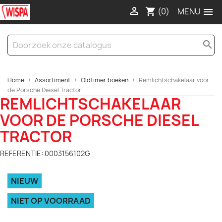

(0)

shopping_cart
search
Home
Assortiment
Oldtimer boeken
Remlichtschakelaar voor
de Porsche Diesel Tractor
REMLICHTSCHAKELAAR
VOOR DE PORSCHE DIESEL
TRACTOR
REFERENTIE: 0003156102G
NIEUW
NIET OP VOORRAAD