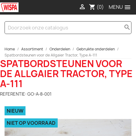

(0)

shopping_cart
search
Home
Assortiment
Onderdelen
Gebruikte onderdelen
Spatbordsteunen voor de Allgaier Tractor, Type A-111
SPATBORDSTEUNEN VOOR
DE ALLGAIER TRACTOR, TYPE
A-111
REFERENTIE: GO-A-8-001
NIEUW
NIET OP VOORRAAD