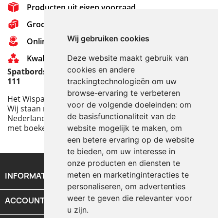
Producten uit eigen voorraad
Grootste assortiment van Nederland
Wij gebruiken cookies
Online Support - 0314 - 651 721
Kwaliteit - De beste boeken
Deze website maakt gebruik van
cookies en andere
Spatbordsteunen voor de Allgaier Tractor, Type A-
111
trackingtechnologieën om uw
browse-ervaring te verbeteren
Het Wispa team op tournee:
voor de volgende doeleinden:
om
Wij staan met onze stand op een aantal ruilbeurzen in
de basisfunctionaliteit van de
Nederland, België, Denemarken, Frankrijk en Duitsland
met boeken en onderdelen.
website mogelijk te maken
,
om
een betere ervaring op de website
te bieden
,
om uw interesse in
onze producten en diensten te
meten en marketinginteracties te
INFORMATIE

personaliseren
,
om advertenties
weer te geven die relevanter voor
ACCOUNT

u zijn
.