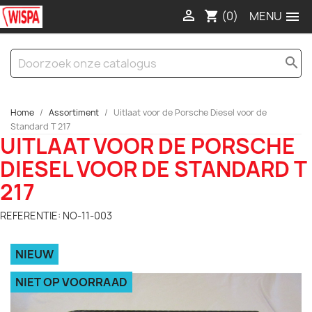

(0)

shopping_cart
search
Home
Assortiment
Uitlaat voor de Porsche Diesel voor de
Standard T 217
UITLAAT VOOR DE PORSCHE
DIESEL VOOR DE STANDARD T
217
REFERENTIE: NO-11-003
NIEUW
NIET OP VOORRAAD