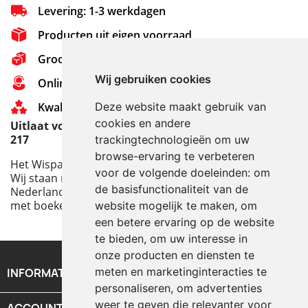
Levering: 1-3 werkdagen
Producten uit eigen voorraad
Grootste assortiment van Nederland
Wij gebruiken cookies
Online Support - 0314 - 651 721
Kwaliteit - De beste boeken
Deze website maakt gebruik van
cookies en andere
Uitlaat voor de Porsche Diesel voor de Standard T
217
trackingtechnologieën om uw
browse-ervaring te verbeteren
Het Wispa team op tournee:
voor de volgende doeleinden:
om
Wij staan met onze stand op een aantal ruilbeurzen in
de basisfunctionaliteit van de
Nederland, België, Denemarken, Frankrijk en Duitsland
met boeken en onderdelen.
website mogelijk te maken
,
om
een betere ervaring op de website
te bieden
,
om uw interesse in
onze producten en diensten te
meten en marketinginteracties te
INFORMATIE

personaliseren
,
om advertenties
weer te geven die relevanter voor