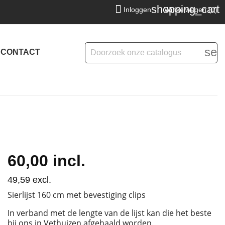
shopping_cart

Inloggen
Winkelwagen
(0)
sea
CONTACT
60,00
incl.
49,59
excl.
Sierlijst 160 cm met bevestiging clips
In verband met de lengte van de lijst kan die het beste
bij ons in Vethuizen afgehaald worden.