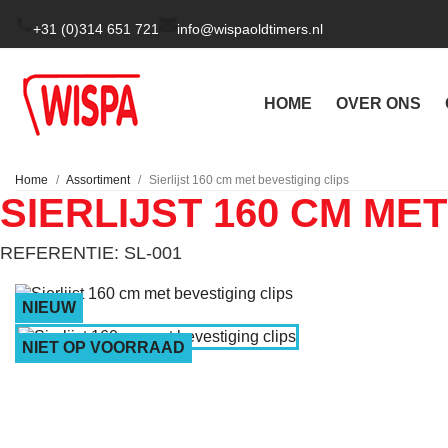
+31 (0)314 651 721
info@wispaoldtimers.nl
HOME
OVER ONS
Home
Assortiment
Sierlijst 160 cm met bevestiging clips
SIERLIJST 160 CM ME
REFERENTIE: SL-001
NIEUW
NIET OP VOORRAAD